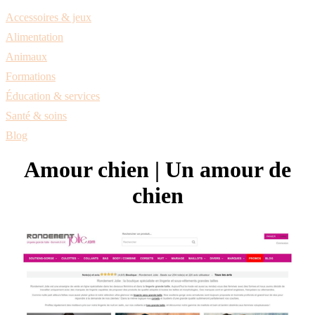
Accessoires & jeux
Alimentation
Animaux
Formations
Éducation & services
Santé & soins
Blog
Amour chien | Un amour de
chien