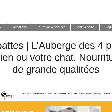
x
Formations
Éducation & services
Santé & soins
Blog
ttes | L’Auberge des 4 p
ien ou votre chat. Nourr
de grande qualitées