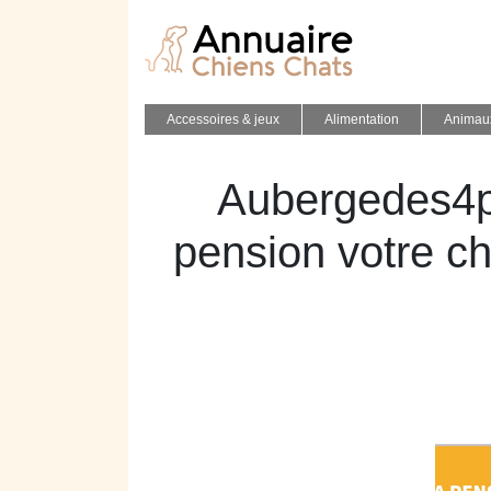
Accessoires & jeux
Alimentation
Animau
Aubergedes4pa
pension votre ch