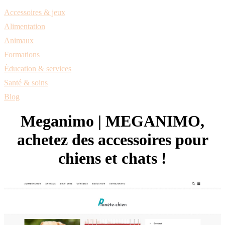
Accessoires & jeux
Alimentation
Animaux
Formations
Éducation & services
Santé & soins
Blog
Meganimo | MEGANIMO,
achetez des accessoires pour
chiens et chats !